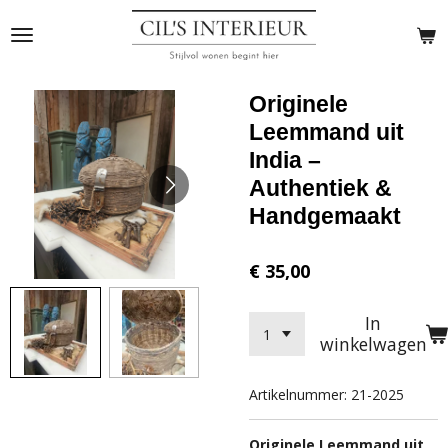
Ga
direct
naar
de
Originele
hoofdinhoud
Leemmand uit
India –
Authentiek &
Handgemaakt
€ 35,00
In
winkelwagen
Artikelnummer:
21-2025
Originele Leemmand uit