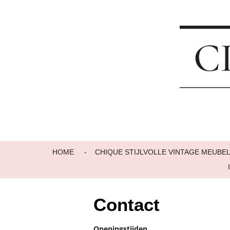
Ga
direct
naar
de
hoofdinhoud
HOME
CHIQUE STIJLVOLLE VINTAGE MEUBE
Contact
Openingstijden